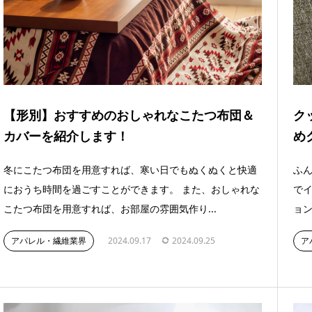
【形別】おすすめのおしゃれなこたつ布団＆
ク
カバーを紹介します！
め
冬にこたつ布団を用意すれば、寒い日でもぬくぬくと快適
ふ
におうち時間を過ごすことができます。 また、おしゃれな
でイ
こたつ布団を用意すれば、お部屋の雰囲気作り...
ョン
アパレル・繊維業界
2024.09.17
2024.09.25
ア